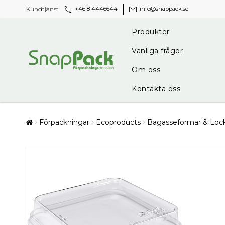
call
mail
Kundtjänst
+46 8 4446644
info@snappack.se
Produkter
Vanliga frågor
Om oss
Kontakta oss
Förpackningar
Ecoproducts
Bagasseformar & Lock 