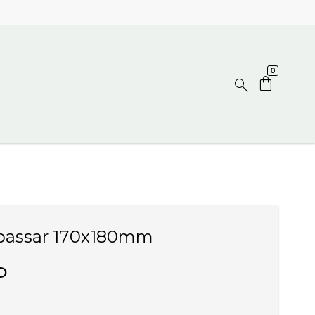
0
 - passar 170x180mm
P