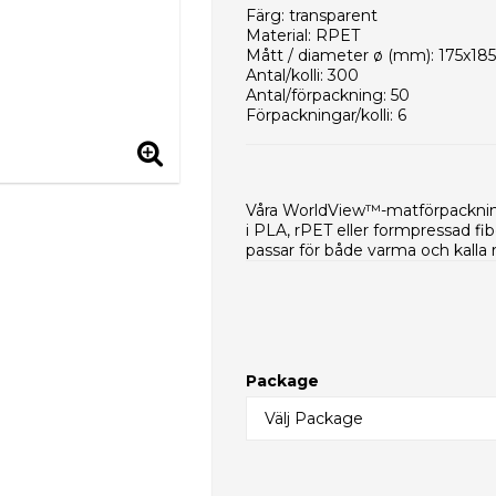
Färg: transparent
Material: RPET
Mått / diameter ø (mm): 175x18
Antal/kolli: 300
Antal/förpackning: 50
Förpackningar/kolli: 6
Kolli/EUR-pall: 8
Kollimått (mm): 570x440x450
Vikt per styck (g): 21,2
Nettovikt per kolli (g): 6360
Våra WorldView™-matförpackning
Typ av innerförpackning: PE-pås
i PLA, rPET eller formpressad fi
HS-kod: 39232990
passar för både varma och kalla r
Package