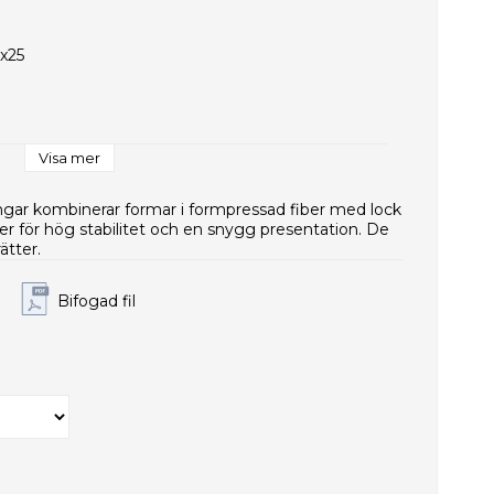
5x25
Visa mer
ar kombinerar formar i formpressad fiber med lock
e
ber för hög stabilitet och en snygg presentation. De
ätter.
Bifogad fil