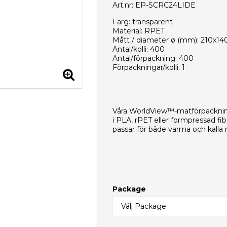
Art.nr: EP-SCRC24LIDE
Färg: transparent
Material: RPET
Mått / diameter ø (mm): 210x14
Antal/kolli: 400
Antal/förpackning: 400
Förpackningar/kolli: 1
Kolli/EUR-pall: 12
Kollimått (mm): 600x400x320
Vikt per styck (g): 12,1
Nettovikt per kolli (g): 4840
Våra WorldView™-matförpackning
Typ av innerförpackning: PE-pås
i PLA, rPET eller formpressad fi
HS-kod: 39235090
passar för både varma och kalla r
Package