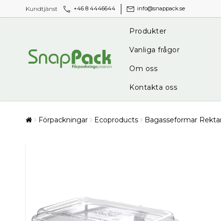
call
mail
Kundtjänst
+46 8 4446644
info@snappack.se
Produkter
Vanliga frågor
Om oss
Kontakta oss
Förpackningar
Ecoproducts
Bagasseformar Rektan