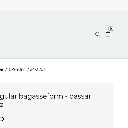
0
sar 710-940ml / 24-32oz
angulär bagasseform - passar
z
P