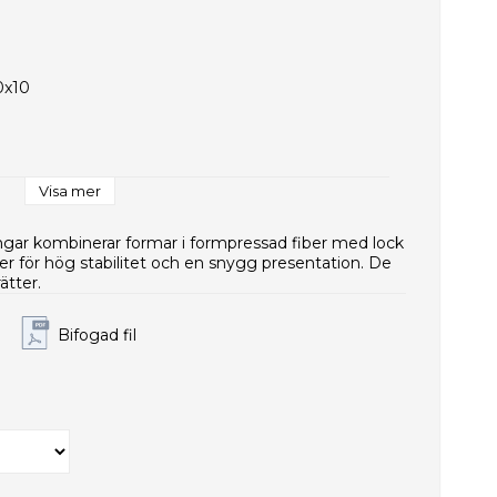
0x10
Visa mer
ar kombinerar formar i formpressad fiber med lock
e
ber för hög stabilitet och en snygg presentation. De
ätter.
Bifogad fil