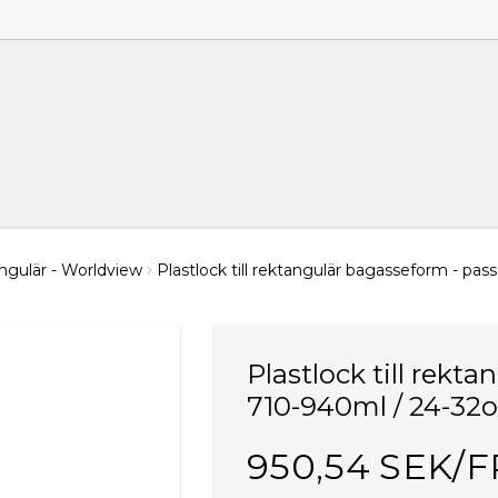
gulär - Worldview
Plastlock till rektangulär bagasseform - pas
Plastlock till rekt
710-940ml / 24-32o
950,54 SEK/F