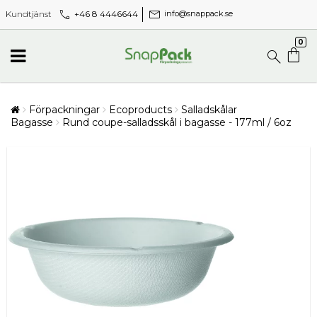
call
mail
+46 8 4446644
Kundtjänst
info@snappack.se
0
Förpackningar
Ecoproducts
Salladskålar
Bagasse
Rund coupe-salladsskål i bagasse - 177ml / 6oz