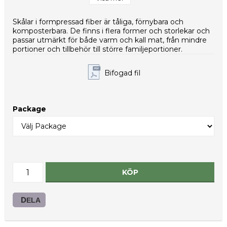
Vikt per styck (g): 6,0
Nettovikt per kolli (g): 10800
Skålar i formpressad fiber är tåliga, förnybara och
Typ av innerförpackning: PE-påse
komposterbara. De finns i flera former och storlekar och
HS-kod: 48236910
passar utmärkt för både varm och kall mat, från mindre
portioner och tillbehör till större familjeportioner.
Bifogad fil
Package
KÖP
DELA