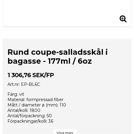
Rund coupe-salladsskål i
bagasse - 177ml / 6oz
1 306,76 SEK/FP
Art.nr: EP-BL6C
Färg: vit
Material: formpressad fiber
Mått / diameter ø (mm): 110
Antal/kolli: 1800
Antal/förpackning: 50
Förpackningar/kolli: 36
Kolli/EUR-pall: 18
Kollimått (mm): 460x360x350
Visa mer