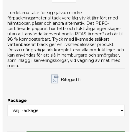
Vikt per styck (g): 1,1
Nettovikt per kolli (g): 10560
Fördelarna talar för sig själva: mindre
Typ av innerförpackning: PE-påse
förpackningsmaterial tack vare låg ytvikt jämfört med
HS-kod: 48236910
hämtboxar, påsar och andra alternativ. Det PEFC-
certifierade pappret har fett- och fukttåliga egenskaper
utan att använda konventionella PFAS-ämnen* och är till
98 % komposterbart. Tryck med livsmedelssäkert
vattenbaserat bläck ger en livsmedelssäker produkt.
Dessa mångsidiga ark kompletterar alla produktlinjer och
kan användas för att slå in hamburgare och smörgåsar,
som inlägg i serveringskorgar, vid vägning av mat med
mera.
Bifogad fil
Package