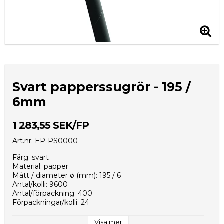
Svart papperssugrör - 195 /
6mm
1 283,55 SEK/FP
Art.nr: EP-PS0000
Färg: svart
Material: papper
Mått / diameter ø (mm): 195 / 6
Antal/kolli: 9600
Antal/förpackning: 400
Förpackningar/kolli: 24
Kolli/EUR-pall: 8
Kollimått (mm): 570x340x420
Visa mer