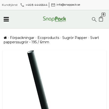
call
mail
+46 8 4446644
Kundtjänst
info@snappack.se
0
Förpackningar
Ecoproducts
Sugrör Papper
Svart
papperssugrör - 195 / 6mm