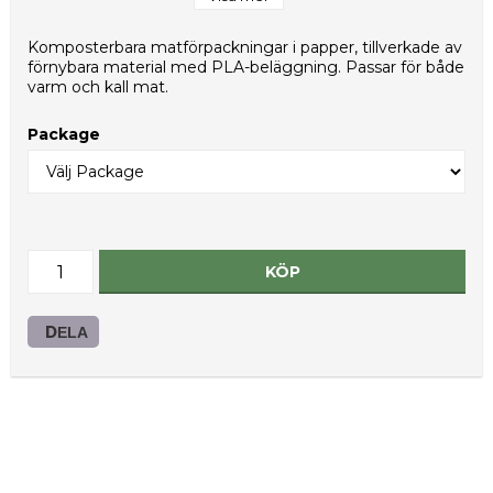
Nettovikt per kolli (g): 5500
Typ av innerförpackning: PE-påse
Komposterbara matförpackningar i papper, tillverkade av
HS-kod: 48236910
förnybara material med PLA-beläggning. Passar för både
varm och kall mat.
Package
KÖP
DELA