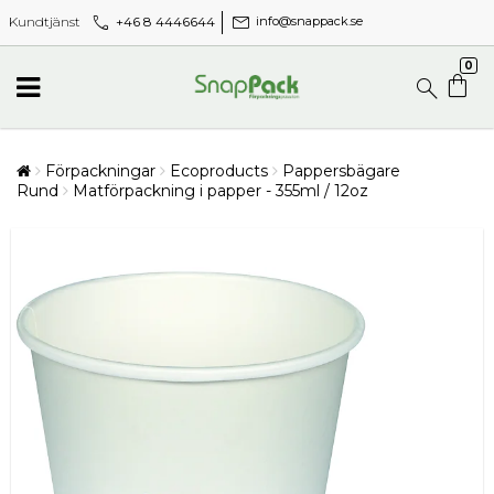
call
mail
+46 8 4446644
Kundtjänst
info@snappack.se
0
Förpackningar
Ecoproducts
Pappersbägare
Rund
Matförpackning i papper - 355ml / 12oz