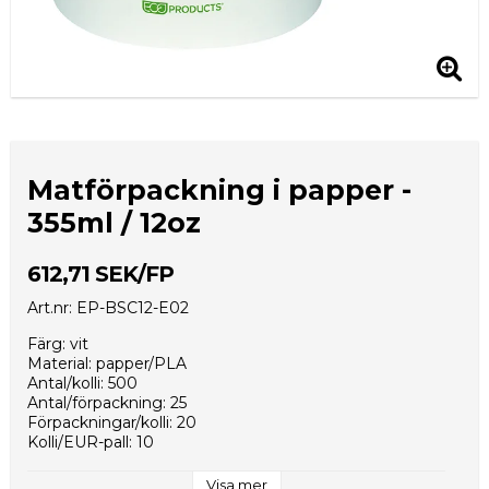
Matförpackning i papper -
355ml / 12oz
612,71 SEK/FP
Art.nr: EP-BSC12-E02
Färg: vit
Material: papper/PLA
Antal/kolli: 500
Antal/förpackning: 25
Förpackningar/kolli: 20
Kolli/EUR-pall: 10
Kollimått (mm): 585x465x235
Vikt per styck (g): 11,0
Visa mer