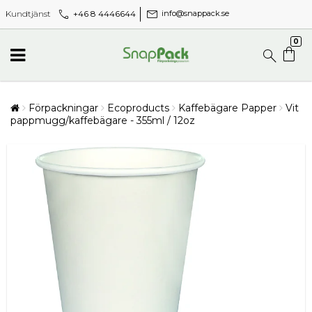
call
mail
+46 8 4446644
Kundtjänst
info@snappack.se
0
Förpackningar
Ecoproducts
Kaffebägare Papper
Vit
pappmugg/kaffebägare - 355ml / 12oz