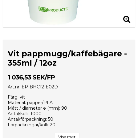
Vit pappmugg/kaffebägare -
355ml / 12oz
1 036,53 SEK/FP
Art.nr: EP-BHC12-E02D
Färg: vit
Material: papper/PLA
Mått / diameter ø (mm): 90
Antal/kolli: 1000
Antal/förpackning: 50
Förpackningar/kolli: 20
Kolli/EUR-pall: 8
Kollimått (mm): 530x370x460
Visa mer