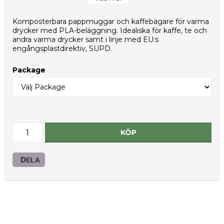
Vikt per styck (g): 10,9
Nettovikt per kolli (g): 10900
Komposterbara pappmuggar och kaffebägare för varma
Typ av innerförpackning: PE-påse
drycker med PLA-beläggning. Idealiska för kaffe, te och
HS-kod: 48236910
andra varma drycker samt i linje med EU:s
engångsplastdirektiv, SUPD.
Package
KÖP
DELA