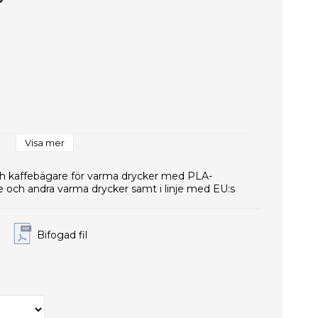
P
Visa mer
 kaffebägare för varma drycker med PLA-
e
 te och andra varma drycker samt i linje med EU:s
Bifogad fil