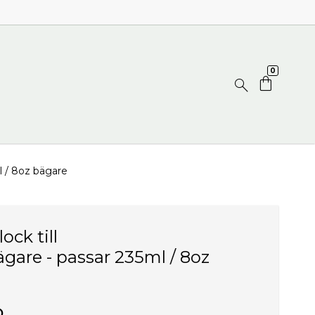
0
l / 8oz bägare
ck till
are - passar 235ml / 8oz