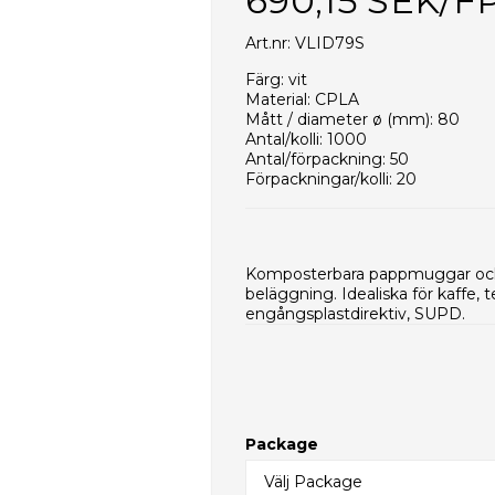
690,15 SEK/F
Art.nr: VLID79S
Färg: vit
Material: CPLA
Mått / diameter ø (mm): 80
Antal/kolli: 1000
Antal/förpackning: 50
Förpackningar/kolli: 20
Kolli/EUR-pall: 16
Kollimått (mm): 460x360x255
Vikt per styck (g): 3,5
Nettovikt per kolli (g): 3500
Komposterbara pappmuggar och
Typ av innerförpackning: PE-pås
beläggning. Idealiska för kaffe,
HS-kod: 39235090
engångsplastdirektiv, SUPD.
Package