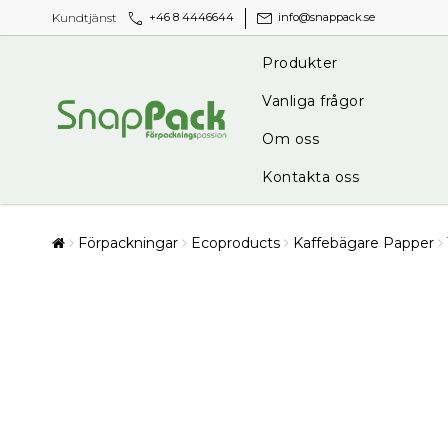
call
mail
Kundtjänst
+46 8 4446644
info@snappack.se
Produkter
Vanliga frågor
Om oss
Kontakta oss
Förpackningar
Ecoproducts
Kaffebägare Papper