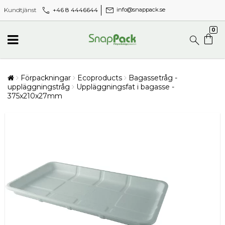
call
mail
+46 8 4446644
Kundtjänst
info@snappack.se
0
Förpackningar
Ecoproducts
Bagassetråg -
uppläggningstråg
Uppläggningsfat i bagasse -
375x210x27mm