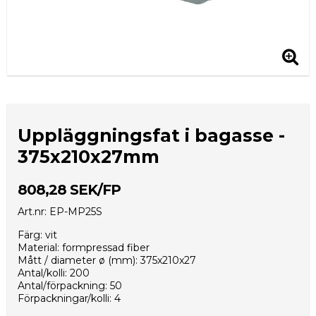
Uppläggningsfat i bagasse -
375x210x27mm
808,28 SEK/FP
Art.nr: EP-MP25S
Färg: vit
Material: formpressad fiber
Mått / diameter ø (mm): 375x210x27
Antal/kolli: 200
Antal/förpackning: 50
Förpackningar/kolli: 4
Kolli/EUR-pall: 12