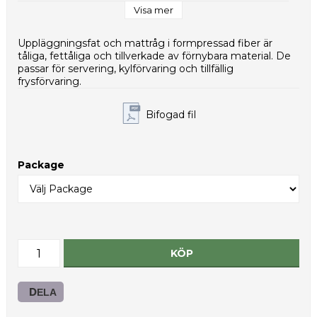
Kollimått (mm): 380x330x430
Visa mer
Vikt per styck (g): 52,0
Nettovikt per kolli (g): 10400
Uppläggningsfat och mattråg i formpressad fiber är
Typ av innerförpackning: PE-påse
tåliga, fettåliga och tillverkade av förnybara material. De
HS-kod: 48236910
passar för servering, kylförvaring och tillfällig
frysförvaring.
Bifogad fil
Package
KÖP
DELA