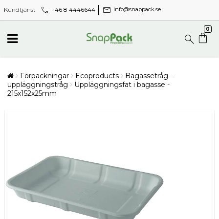
call
mail
+46 8 4446644
Kundtjänst
info@snappack.se
0
Förpackningar
Ecoproducts
Bagassetråg -
uppläggningstråg
Uppläggningsfat i bagasse -
215x152x25mm