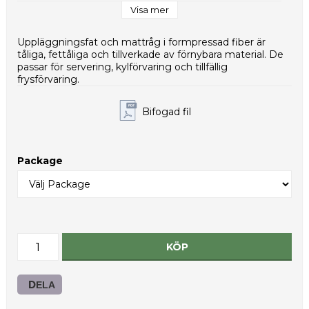
Kollimått (mm): 440x290x330
Visa mer
Vikt per styck (g): 23,0
Nettovikt per kolli (g): 9200
Uppläggningsfat och mattråg i formpressad fiber är
Typ av innerförpackning: PE-påse
tåliga, fettåliga och tillverkade av förnybara material. De
HS-kod: 48236910
passar för servering, kylförvaring och tillfällig
frysförvaring.
Bifogad fil
Package
KÖP
DELA