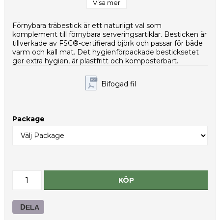
Vikt per styck (g): 3,0
Visa mer
Nettovikt per kolli (g): 1475
HS-kod: 44199000
Förnybara träbestick är ett naturligt val som
komplement till förnybara serveringsartiklar. Besticken är
tillverkade av FSC®-certifierad björk och passar för både
varm och kall mat. Det hygienförpackade besticksetet
ger extra hygien, är plastfritt och komposterbart.
Bifogad fil
Package
KÖP
DELA