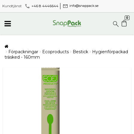
call
mail
+46 8 4446644
Kundtjänst
info@snappack.se
0
Förpackningar
Ecoproducts
Bestick
Hygienförpackad
träsked - 160mm