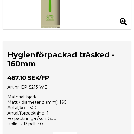
Hygienförpackad träsked -
160mm
467,10 SEK/FP
Art.nr: EP-S213-WE
Material: björk
Mått / diameter ø (mm): 160
Antal/kolli: 500
Antal/förpackning: 1
Förpackningar/kolli: 500
Kolli/EUR-pall: 40
Kollimått (mm): 370x240x270