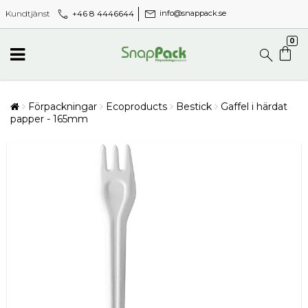
call
mail
+46 8 4446644
Kundtjänst
info@snappack.se
0
Förpackningar
Ecoproducts
Bestick
Gaffel i härdat
papper - 165mm