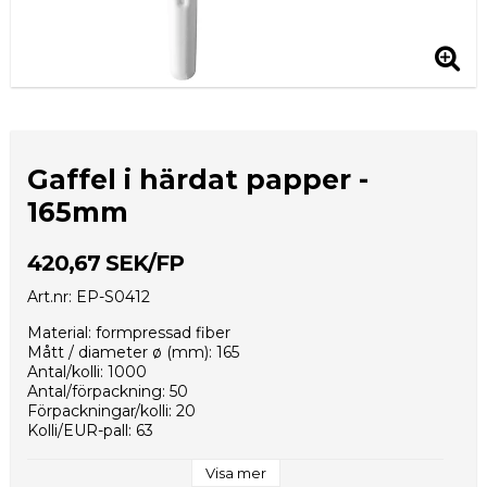
Gaffel i härdat papper -
165mm
420,67 SEK/FP
Art.nr: EP-S0412
Material: formpressad fiber
Mått / diameter ø (mm): 165
Antal/kolli: 1000
Antal/förpackning: 50
Förpackningar/kolli: 20
Kolli/EUR-pall: 63
Kollimått (mm): 345x260x140
Vikt per styck (g): 3,3
Visa mer