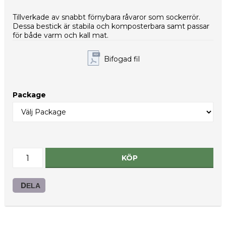
Nettovikt per kolli (g): 3300
Typ av innerförpackning: PE-påse
Tillverkade av snabbt förnybara råvaror som sockerrör.
HS-kod: 48236990
Dessa bestick är stabila och komposterbara samt passar
för både varm och kall mat.
Bifogad fil
Package
KÖP
DELA