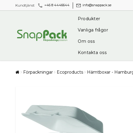
call
mail
Kundtjänst
+46 8 4446644
info@snappack.se
Produkter
Vanliga frågor
Om oss
Kontakta oss
Förpackningar
Ecoproducts
Hämtboxar - Hamburg