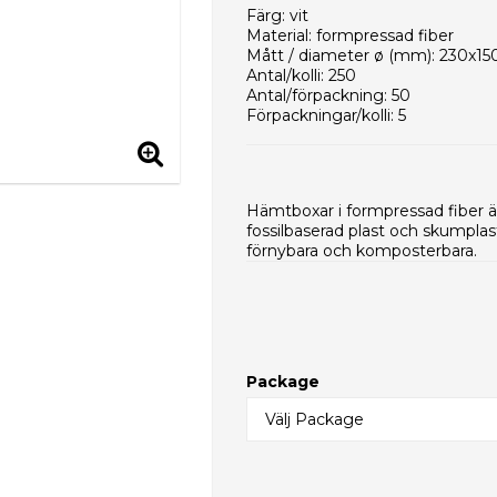
Färg: vit
Material: formpressad fiber
Mått / diameter ø (mm): 230x15
Antal/kolli: 250
Antal/förpackning: 50
Förpackningar/kolli: 5
Kolli/EUR-pall: 16
Kollimått (mm): 630x240x320
Vikt per styck (g): 35,0
Nettovikt per kolli (g): 8750
Hämtboxar i formpressad fiber är 
Typ av innerförpackning: PE-pås
fossilbaserad plast och skumpla
HS-kod: 48236910
förnybara och komposterbara.
Package